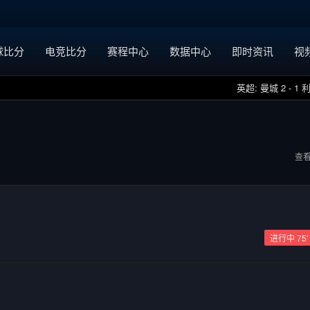
球比分
电竞比分
赛程中心
数据中心
即时资讯
视
英超: 曼城 2 - 1 利
查看
进行中 75'