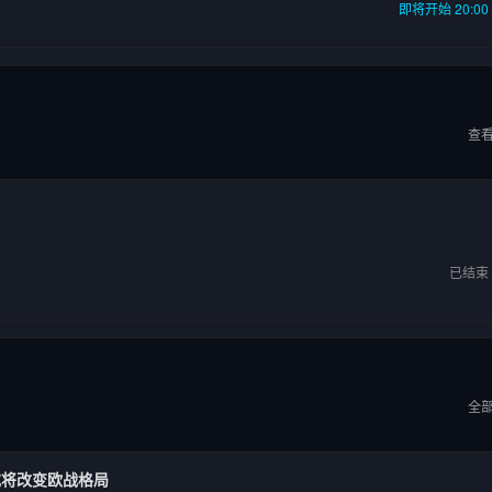
即将开始 20:00
查看
已结束
全部
或将改变欧战格局