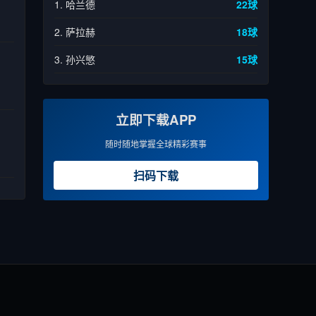
1. 哈兰德
22球
2. 萨拉赫
18球
3. 孙兴慜
15球
立即下载APP
随时随地掌握全球精彩赛事
扫码下载